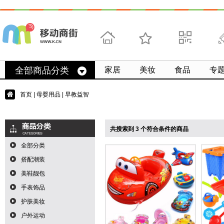
首页
收藏
求扫码
微
全部商品分类
家居
美妆
食品
专
首页
|
母婴用品
| 早教益智
共搜索到 3 个符合条件的商品
全部分类
搭配潮装
美鞋靓包
手表饰品
护肤美妆
户外运动