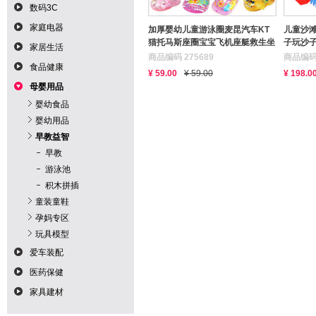
数码3C
家庭电器
加厚婴幼儿童游泳圈麦昆汽车KT
儿童沙
猫托马斯座圈宝宝飞机座艇救生坐
子玩沙
家居生活
圈
商品编码 275689
商品编码 
食品健康
¥ 59.00
¥ 59.00
¥ 198.0
母婴用品
婴幼食品
婴幼用品
早教益智
早教
游泳池
积木拼插
童装童鞋
孕妈专区
玩具模型
爱车装配
医药保健
家具建材