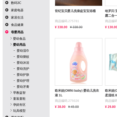
数码3C
家庭电器
世纪宝贝婴儿洗澡盆宝宝浴桶
哈罗闪 
露二合
家居生活
商品编码 275781
商品编码 
食品健康
¥ 338.00
¥ 338.00
¥ 130.0
母婴用品
婴幼食品
婴幼用品
婴幼湿巾
婴幼驱蚊
婴幼沐浴
婴幼洗护
婴幼护肤
婴幼护理
婴幼牙膏
欧米娃(OMNi baby) 婴幼儿洗衣
欧米娃(O
早教益智
液 1L
柔湿纸 
童装童鞋
商品编码 275026
商品编码 
孕妈专区
¥ 38.00
¥ 45.00
¥ 29.80
玩具模型