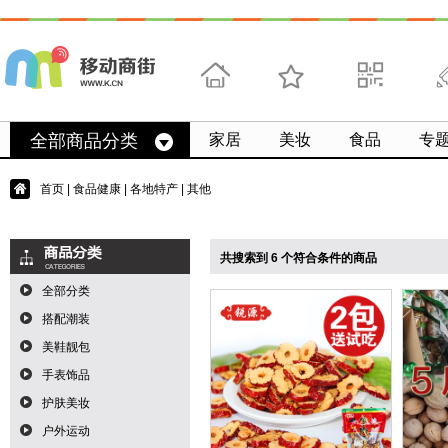
首页
收藏
求扫码
微
全部商品分类
家居
美妆
食品
专
首页
|
食品健康
|
各地特产
| 其他
共搜索到 6 个符合条件的商品
全部分类
搭配潮装
美鞋靓包
手表饰品
护肤美妆
户外运动