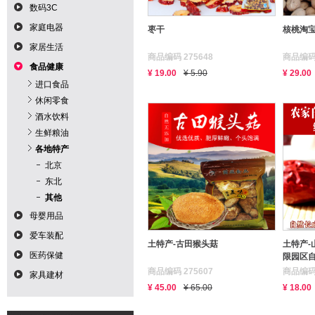
数码3C
家庭电器
枣干
核桃淘
家居生活
商品编码 275648
商品编码 
食品健康
¥ 19.00
¥ 5.90
¥ 29.00
进口食品
休闲零食
酒水饮料
生鲜粮油
各地特产
北京
东北
其他
母婴用品
爱车装配
土特产-古田猴头菇
土特产-
医药保健
限园区
商品编码 275607
商品编码 
家具建材
¥ 45.00
¥ 65.00
¥ 18.00