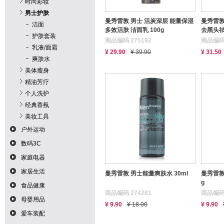
时尚彩妆
男士护肤
曼秀雷敦 男士 活炭深层 能量保湿
曼秀雷
洁面
多效活肤 洁面乳 100g
去黑头祛
护肤套装
商品编码 275192
商品编码 
乳液/面霜
¥ 29.90
¥ 39.90
¥ 31.50
爽肤水
美体瘦身
精油芳疗
个人洗护
经典香氛
美妆工具
户外运动
数码3C
家庭电器
家居生活
曼秀雷敦 男士能量爽肤水 30ml
曼秀雷敦
g
食品健康
商品编码 274281
商品编码 
母婴用品
¥ 9.90
¥ 18.00
¥ 9.90
爱车装配