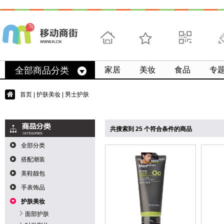
首页
收藏
求扫码
微
全部商品分类
家居
美妆
食品
专
首页
|
护肤美妆
| 男士护肤
共搜索到 25 个符合条件的商品
全部分类
搭配潮装
美鞋靓包
手表饰品
护肤美妆
面部护肤