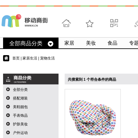
首页
收藏
求扫码
微
全部商品分类
家居
美妆
食品
专
首页
|
家居生活
| 宠物生活
共搜索到 1 个符合条件的商品
全部分类
搭配潮装
美鞋靓包
手表饰品
护肤美妆
户外运动