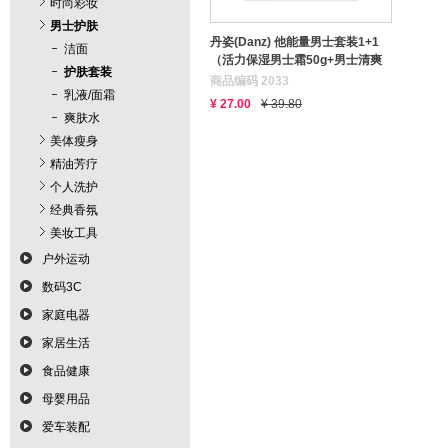
时尚彩妆
男士护肤
丹姿(Danz) 他能量男士套装1+1
洁面
（活力保湿男士霜50g+男士清爽
护肤套装
洁面乳80g）
商品编码 2033
乳液/面霜
¥ 27.00
¥ 39.80
爽肤水
美体瘦身
精油芳疗
个人洗护
经典香氛
美妆工具
户外运动
数码3C
家庭电器
家居生活
食品健康
母婴用品
爱车装配