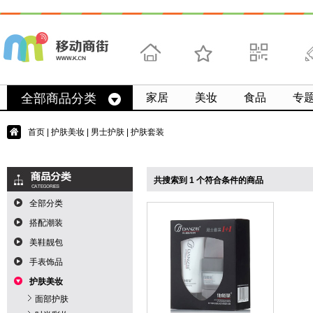
首页
收藏
求扫码
微
全部商品分类
家居
美妆
食品
专
首页
|
护肤美妆
|
男士护肤
| 护肤套装
共搜索到 1 个符合条件的商品
全部分类
搭配潮装
美鞋靓包
手表饰品
护肤美妆
面部护肤