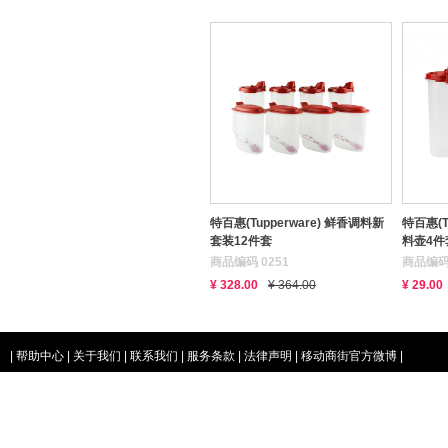
特百惠(Tupperware) 鲜香调料新
特百惠(T
套装12件套
料壶4件套
商品编码 0251
商品编码 
¥ 328.00
¥ 364.00
¥ 29.00
|
帮助中心
|
关于我们
|
联系我们
|
服务条款
|
法律声明
|
移动商街官方微博
|