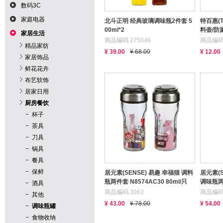
数码3C
家庭电器
北斗正明 经典玻璃调味瓶2件套 5
特百惠(T
00ml*2
料壶/防漏
家居生活
商品编码 275046
商品编码 
精品家纺
¥ 39.00
¥ 68.00
¥ 12.00
家居饰品
鲜花花卉
布艺软饰
居家日用
厨房餐饮
杯子
茶具
刀具
锅具
餐具
保鲜
居元素(SENSE) 易趣 幸福猫 调料
居元素(S
瓶两件套 N8574AC30 80ml/只
调味瓶两件
酒具
只
商品编码 3063
商品编码 
其他
¥ 43.00
¥ 78.00
¥ 54.00
调味瓶罐
食物收纳