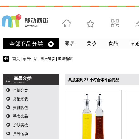
首页
收藏
求扫码
微
全部商品分类
家居
美妆
食品
专
首页
|
家居生活
|
厨房餐饮
| 调味瓶罐
共搜索到 23 个符合条件的商品
全部分类
搭配潮装
美鞋靓包
手表饰品
护肤美妆
户外运动