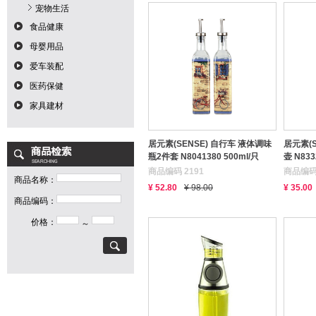
宠物生活
食品健康
母婴用品
爱车装配
医药保健
家具建材
居元素(SENSE) 自行车 液体调味
居元素(
瓶2件套 N8041380 500ml/只
壶 N833
（用友实体店自提）
商品编码 2191
商品编码 
商品名称：
¥ 52.80
¥ 98.00
¥ 35.00
商品编码：
价格：
～