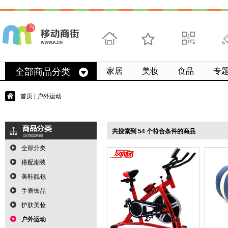
首页
收藏
求扫码
微
全部商品分类
家居
美妆
食品
专
首页
| 户外运动
共搜索到 54 个符合条件的商品
全部分类
搭配潮装
美鞋靓包
手表饰品
护肤美妆
户外运动