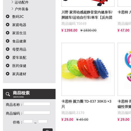
运动配件
户外装备
川野 家用动感超静音室内健身车/
卡思特 
数码3C
脚踏车/运动自行车/单车【反向团
第10季冠军商品】
商品编码 T0049
商品编码 
家庭电器
¥ 1398.00
¥ 1830.00
¥ 47.00
家居生活
食品健康
母婴用品
爱车装配
医药保健
家具建材
卡思特 握力圈 TD-037 30KG ×3
卡思特 
商品名称：
只
磁性弹簧
商品编码 2170
商品编码 
商品编码：
¥ 29.00
¥ 49.00
¥ 29.00
价格：
～