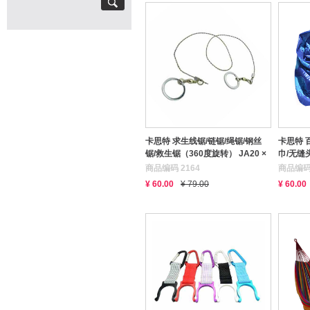
卡思特 求生线锯/链锯/绳锯/钢丝
卡思特 
锯/救生锯（360度旋转） JA20 ×
巾/无缝头
3条
商品编码 2164
商品编码 
¥ 60.00
¥ 79.00
¥ 60.00