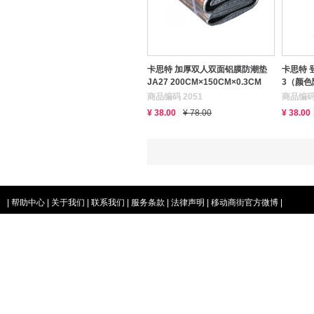
卡思特 加厚双人双面铝膜防潮垫
卡思特 登
JA27 200CM×150CM×0.3CM
3（颜色
（送无缝头巾）
商品编码 2051
商品编码 
¥ 38.00
¥ 78.00
¥ 38.00
|
帮助中心
|
关于我们
|
联系我们
|
服务条款
|
法律声明
|
移动商街官方微博
|