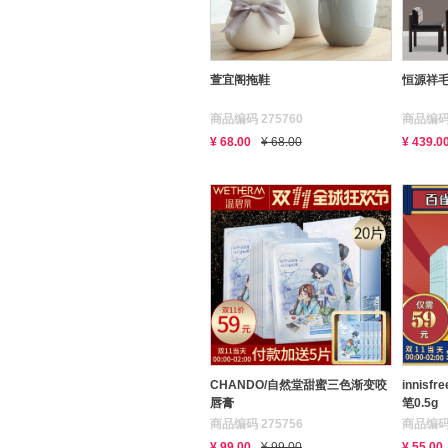
萱宜阁拖鞋
恒源祥
商品编码 275760
商品编码 
¥ 68.00
¥ 68.00
¥ 439.0
CHANDO/自然堂甜蜜三色渐变咬
innis
唇膏
笔0.5g
商品编码 275756
商品编码 
¥ 99.00
¥ 99.00
¥ 55.00