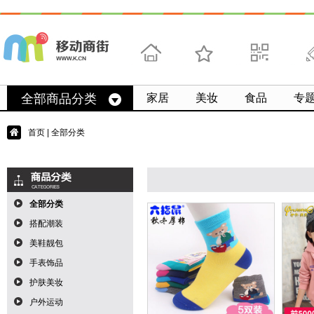
首页
收藏
求扫码
微
全部商品分类
家居
美妆
食品
专
首页
| 全部分类
全部分类
搭配潮装
美鞋靓包
手表饰品
护肤美妆
户外运动