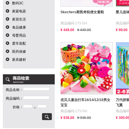
数码3C
家庭电器
Skechers斯凯奇轻便女童鞋
婴儿连
家居生活
商品编码 275784
商品编码 
食品健康
¥ 449.00
¥ 449.00
¥ 99.00
母婴用品
爱车装配
医药保健
家具建材
商品名称：
商品编码：
优贝儿童自行车16/14/12/18男女
万代拼装
宝宝
飞翼
价格：
～
商品编码 275780
商品编码 
¥ 936.00
¥ 936.00
¥ 300.0